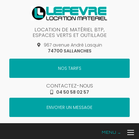
Aller
au
contenu
principal
LOCATION DE MATÉRIEL BTP,
ESPACES VERTS ET OUTILLAGE
967 avenue André Lasquin
74700 SALLANCHES
NOS TARIFS
CONTACTEZ-NOUS
04 50 58 02 57
ENVOYER UN MESSAGE