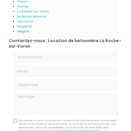
Flaine
Flumet
La Roche-sur-Foron
Le Grand-Bornand
Les Carroz
Magland
Megève
Contactez-nous : Location de bétonnière La Roche-
sur-Foron
Nom Prénom
Email
Téléphone
Message
J'autorise ce site à conserver l'ensemble des données transmises
dans ce formulaire pour faciliter le suivi et le traitement de ma
demande.
(Aucune exploitation commerciale ne sera faite des
données conservées. Voir notre
politique de confidentialité
)