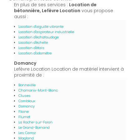
En plus de ses services :
Location de
bétonnière, Lefèvre Location
vous propose
aussi :
Location d'aiguille vibrante
Location d'aspirateur industrielle
Location d'échafaudage
Location d'échelle
Location d'étais
Location d'odomètre
Domancy
Lefèvre Location Location de matériel intervient à
proximité de :
Bonneville
Chamonix-Mont-Blanc
Cluses
Combloux
Domancy
Flaine
Flumet
La Roche-sur-Foron
Le Grand-Bornand
Les Carroz
Magland