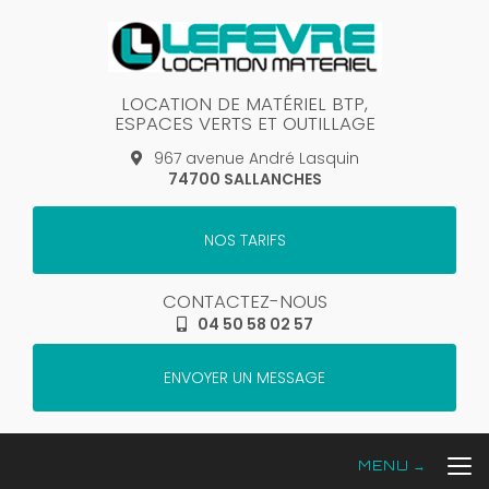
Aller
au
contenu
principal
LOCATION DE MATÉRIEL BTP,
ESPACES VERTS ET OUTILLAGE
967 avenue André Lasquin
74700 SALLANCHES
NOS TARIFS
CONTACTEZ-NOUS
04 50 58 02 57
ENVOYER UN MESSAGE