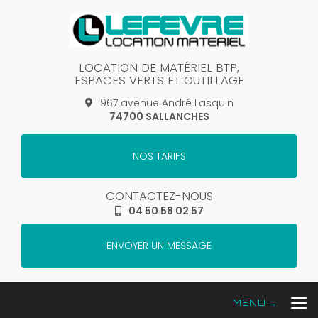
Aller
au
contenu
principal
LOCATION DE MATÉRIEL BTP,
ESPACES VERTS ET OUTILLAGE
967 avenue André Lasquin
74700 SALLANCHES
NOS TARIFS
CONTACTEZ-NOUS
04 50 58 02 57
ENVOYER UN MESSAGE