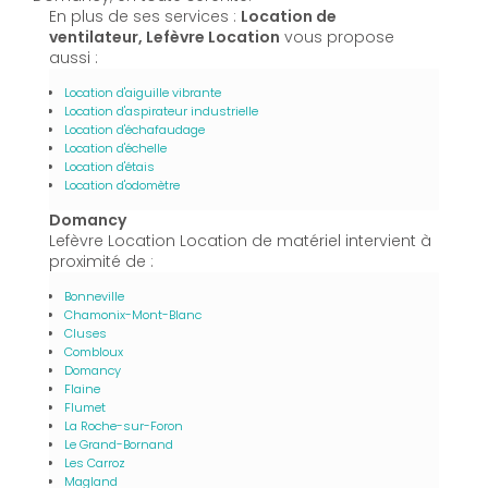
En plus de ses services :
Location de
ventilateur, Lefèvre Location
vous propose
aussi :
Location d'aiguille vibrante
Location d'aspirateur industrielle
Location d'échafaudage
Location d'échelle
Location d'étais
Location d'odomètre
Domancy
Lefèvre Location Location de matériel intervient à
proximité de :
Bonneville
Chamonix-Mont-Blanc
Cluses
Combloux
Domancy
Flaine
Flumet
La Roche-sur-Foron
Le Grand-Bornand
Les Carroz
Magland