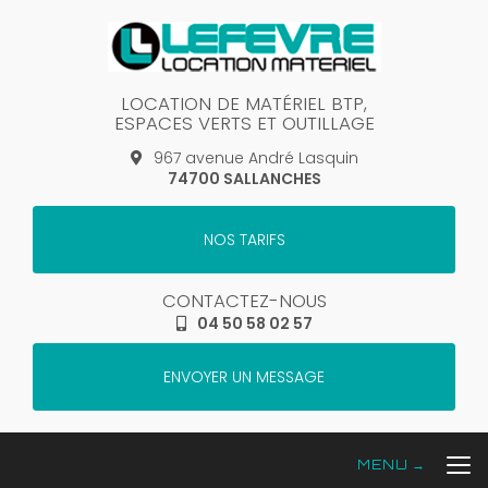
Aller
au
contenu
principal
LOCATION DE MATÉRIEL BTP,
ESPACES VERTS ET OUTILLAGE
967 avenue André Lasquin
74700 SALLANCHES
NOS TARIFS
CONTACTEZ-NOUS
04 50 58 02 57
ENVOYER UN MESSAGE