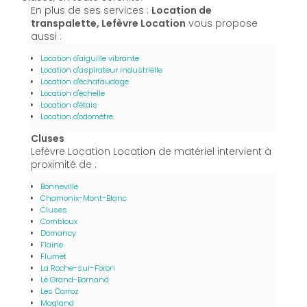
En plus de ses services :
Location de
transpalette, Lefèvre Location
vous propose
aussi :
Location d'aiguille vibrante
Location d'aspirateur industrielle
Location d'échafaudage
Location d'échelle
Location d'étais
Location d'odomètre
Cluses
Lefèvre Location Location de matériel intervient à
proximité de :
Bonneville
Chamonix-Mont-Blanc
Cluses
Combloux
Domancy
Flaine
Flumet
La Roche-sur-Foron
Le Grand-Bornand
Les Carroz
Magland