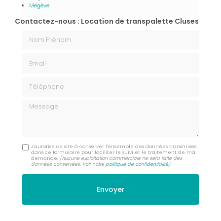
Megève
Contactez-nous : Location de transpalette Cluses
Nom Prénom
Email
Téléphone
Message
J'autorise ce site à conserver l'ensemble des données transmises
dans ce formulaire pour faciliter le suivi et le traitement de ma
demande.
(Aucune exploitation commerciale ne sera faite des
données conservées. Voir notre
politique de confidentialité
)