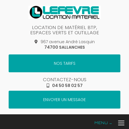
Aller
au
contenu
principal
LOCATION DE MATÉRIEL BTP,
ESPACES VERTS ET OUTILLAGE
967 avenue André Lasquin
74700 SALLANCHES
NOS TARIFS
CONTACTEZ-NOUS
04 50 58 02 57
ENVOYER UN MESSAGE