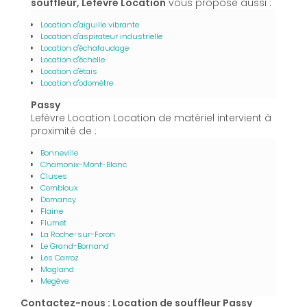
souffleur, Lefèvre Location
vous propose aussi :
Location d'aiguille vibrante
Location d'aspirateur industrielle
Location d'échafaudage
Location d'échelle
Location d'étais
Location d'odomètre
Passy
Lefèvre Location Location de matériel intervient à
proximité de :
Bonneville
Chamonix-Mont-Blanc
Cluses
Combloux
Domancy
Flaine
Flumet
La Roche-sur-Foron
Le Grand-Bornand
Les Carroz
Magland
Megève
Contactez-nous : Location de souffleur Passy