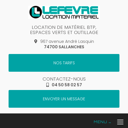
Aller
au
contenu
principal
LOCATION DE MATÉRIEL BTP,
ESPACES VERTS ET OUTILLAGE
967 avenue André Lasquin
74700 SALLANCHES
NOS TARIFS
CONTACTEZ-NOUS
04 50 58 02 57
ENVOYER UN MESSAGE