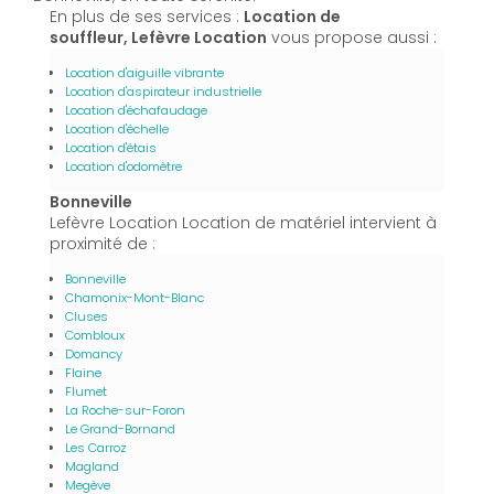
En plus de ses services :
Location de
souffleur, Lefèvre Location
vous propose aussi :
Location d'aiguille vibrante
Location d'aspirateur industrielle
Location d'échafaudage
Location d'échelle
Location d'étais
Location d'odomètre
Bonneville
Lefèvre Location Location de matériel intervient à
proximité de :
Bonneville
Chamonix-Mont-Blanc
Cluses
Combloux
Domancy
Flaine
Flumet
La Roche-sur-Foron
Le Grand-Bornand
Les Carroz
Magland
Megève