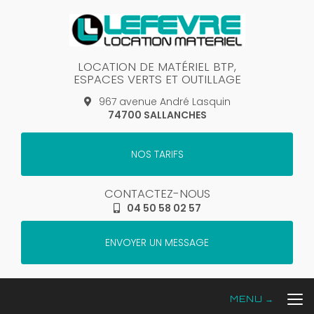
Aller
au
contenu
principal
LOCATION DE MATÉRIEL BTP,
ESPACES VERTS ET OUTILLAGE
967 avenue André Lasquin
74700 SALLANCHES
NOS TARIFS
CONTACTEZ-NOUS
04 50 58 02 57
ENVOYER UN MESSAGE