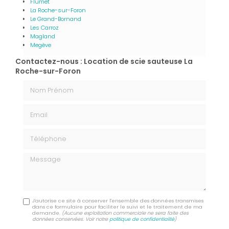
Flumet
La Roche-sur-Foron
Le Grand-Bornand
Les Carroz
Magland
Megève
Contactez-nous : Location de scie sauteuse La
Roche-sur-Foron
Nom Prénom
Email
Téléphone
Message
J'autorise ce site à conserver l'ensemble des données transmises
dans ce formulaire pour faciliter le suivi et le traitement de ma
demande.
(Aucune exploitation commerciale ne sera faite des
données conservées. Voir notre
politique de confidentialité
)