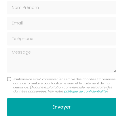
Nom Prénom
Email
Téléphone
Message
J'autorise ce site à conserver l'ensemble des données transmises
dans ce formulaire pour faciliter le suivi et le traitement de ma
demande.
(Aucune exploitation commerciale ne sera faite des
données conservées. Voir notre
politique de confidentialité
)