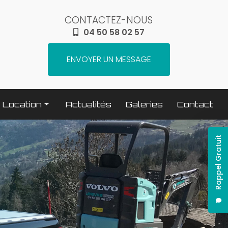
CONTACTEZ-NOUS
04 50 58 02 57
ENVOYER UN MESSAGE
Location
Actualités
Galeries
Contact
Terrassement / compactage
Rappel Gratuit
Transport
Elévation / levage
Espaces verts
Traitement béton
Nettoyage