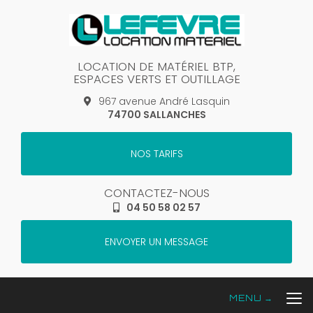
Aller
au
contenu
principal
LOCATION DE MATÉRIEL BTP,
ESPACES VERTS ET OUTILLAGE
967 avenue André Lasquin
74700 SALLANCHES
NOS TARIFS
CONTACTEZ-NOUS
04 50 58 02 57
ENVOYER UN MESSAGE