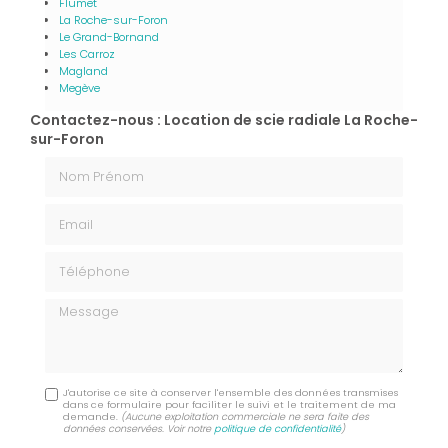
Flumet
La Roche-sur-Foron
Le Grand-Bornand
Les Carroz
Magland
Megève
Contactez-nous : Location de scie radiale La Roche-
sur-Foron
Nom Prénom
Email
Téléphone
Message
J'autorise ce site à conserver l'ensemble des données transmises
dans ce formulaire pour faciliter le suivi et le traitement de ma
demande.
(Aucune exploitation commerciale ne sera faite des
données conservées. Voir notre
politique de confidentialité
)