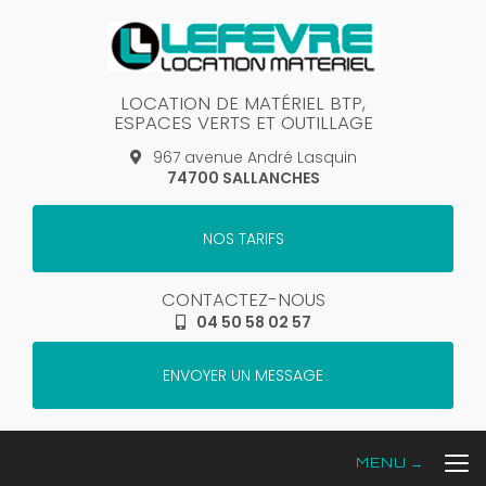
Aller
au
contenu
principal
LOCATION DE MATÉRIEL BTP,
ESPACES VERTS ET OUTILLAGE
967 avenue André Lasquin
74700 SALLANCHES
NOS TARIFS
CONTACTEZ-NOUS
04 50 58 02 57
ENVOYER UN MESSAGE