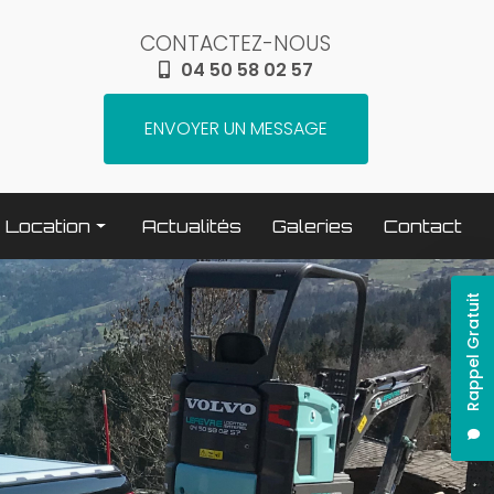
CONTACTEZ-NOUS
04 50 58 02 57
ENVOYER UN MESSAGE
Location
Actualités
Galeries
Contact
Terrassement / compactage
Rappel Gratuit
Transport
Elévation / levage
Espaces verts
Traitement béton
Nettoyage