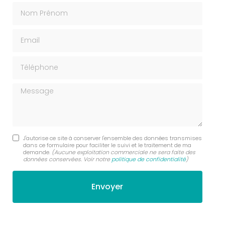
Nom Prénom
Email
Téléphone
Message
J'autorise ce site à conserver l'ensemble des données transmises
dans ce formulaire pour faciliter le suivi et le traitement de ma
demande.
(Aucune exploitation commerciale ne sera faite des
données conservées. Voir notre
politique de confidentialité
)