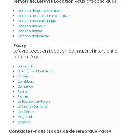
remorque, Lefèvre Location
vous propose aussi :
Location d'aiguille vibrante
Location d'aspirateur industrielle
Location d'échafaudage
Location d'échelle
Location d'étais
Location d'odomètre
Passy
Lefèvre Location Location de matériel intervient à
proximité de :
Bonneville
Chamonix-Mont-Blanc
Cluses
Combloux
Domancy
Flaine
Flumet
La Roche-sur-Foron
Le Grand-Bornand
Les Carroz
Magland
Megève
Contactez-nous : Location de remorque Passy