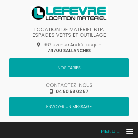
Aller
au
contenu
principal
LOCATION DE MATÉRIEL BTP,
ESPACES VERTS ET OUTILLAGE
967 avenue André Lasquin
74700 SALLANCHES
NOS TARIFS
CONTACTEZ-NOUS
04 50 58 02 57
ENVOYER UN MESSAGE