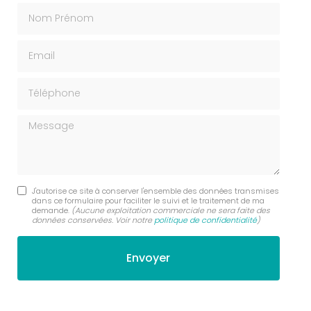
Nom Prénom
Email
Téléphone
Message
J'autorise ce site à conserver l'ensemble des données transmises
dans ce formulaire pour faciliter le suivi et le traitement de ma
demande.
(Aucune exploitation commerciale ne sera faite des
données conservées. Voir notre
politique de confidentialité
)