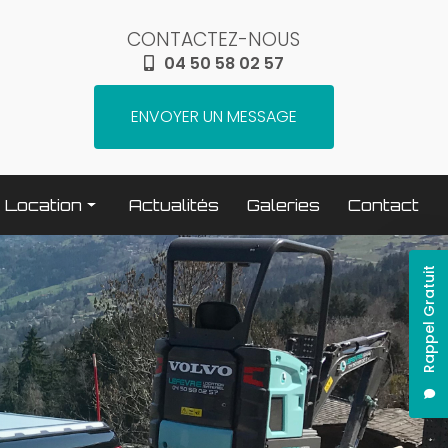
CONTACTEZ-NOUS
04 50 58 02 57
ENVOYER UN MESSAGE
Location
Actualités
Galeries
Contact
Terrassement / compactage
Rappel Gratuit
Transport
Elévation / levage
Espaces verts
Traitement béton
Nettoyage