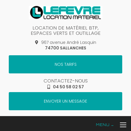
Aller
au
contenu
principal
LOCATION DE MATÉRIEL BTP,
ESPACES VERTS ET OUTILLAGE
967 avenue André Lasquin
74700 SALLANCHES
NOS TARIFS
CONTACTEZ-NOUS
04 50 58 02 57
ENVOYER UN MESSAGE