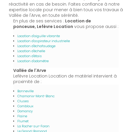
réactivité en cas de besoin. Faites confiance à notre
expertise locale pour mener à bien tous vos travaux à
Vallée de l'Arve, en toute sérénité.
En plus de ses services :
Location de
ponceuse, Lefèvre Location
vous propose aussi :
Location d'aiguille vibrante
Location d'aspirateur industrielle
Location d'échafaudage
Location d'échelle
Location d'étais
Location d'odomètre
Vallée de l'Arve
Lefèvre Location Location de matériel intervient à
proximité de :
Bonneville
Chamonix-Mont-Blanc
Cluses
Combloux
Domancy
Flaine
Flumet
La Roche-sur-Foron
Le Grand-Bornand