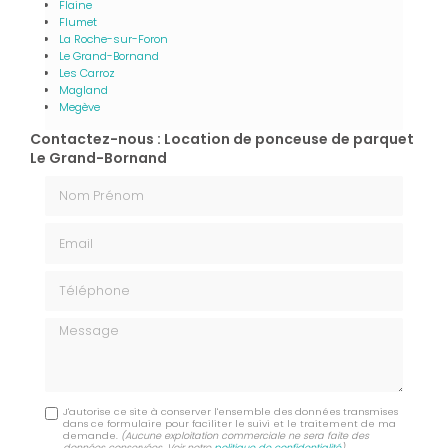
Flaine
Flumet
La Roche-sur-Foron
Le Grand-Bornand
Les Carroz
Magland
Megève
Contactez-nous : Location de ponceuse de parquet
Le Grand-Bornand
Nom Prénom
Email
Téléphone
Message
J'autorise ce site à conserver l'ensemble des données transmises
dans ce formulaire pour faciliter le suivi et le traitement de ma
demande.
(Aucune exploitation commerciale ne sera faite des
données conservées. Voir notre
politique de confidentialité
)