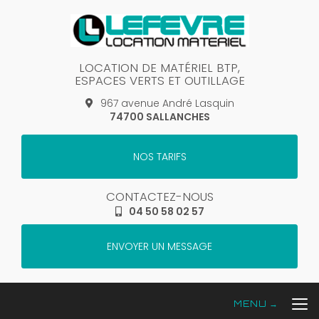
Aller
au
contenu
principal
LOCATION DE MATÉRIEL BTP,
ESPACES VERTS ET OUTILLAGE
967 avenue André Lasquin
74700 SALLANCHES
NOS TARIFS
CONTACTEZ-NOUS
04 50 58 02 57
ENVOYER UN MESSAGE