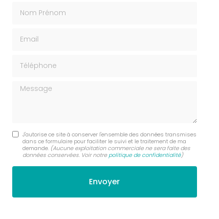
Nom Prénom
Email
Téléphone
Message
J'autorise ce site à conserver l'ensemble des données transmises
dans ce formulaire pour faciliter le suivi et le traitement de ma
demande.
(Aucune exploitation commerciale ne sera faite des
données conservées. Voir notre
politique de confidentialité
)