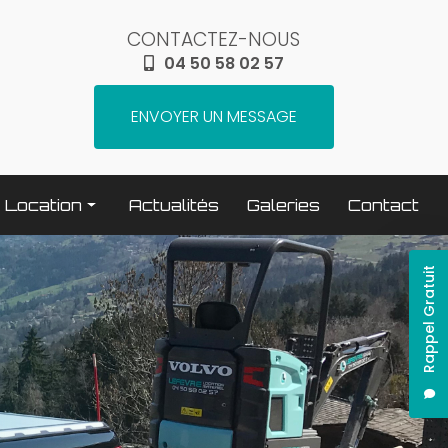
CONTACTEZ-NOUS
04 50 58 02 57
ENVOYER UN MESSAGE
Location
Actualités
Galeries
Contact
Terrassement / compactage
Rappel Gratuit
Transport
Elévation / levage
Espaces verts
Traitement béton
Nettoyage