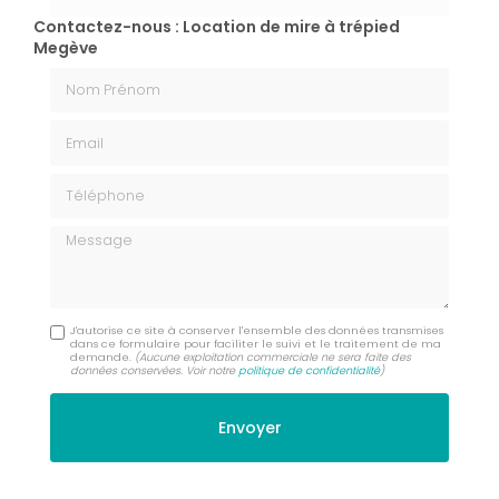
Contactez-nous : Location de mire à trépied
Megève
Nom Prénom
Email
Téléphone
Message
J'autorise ce site à conserver l'ensemble des données transmises
dans ce formulaire pour faciliter le suivi et le traitement de ma
demande.
(Aucune exploitation commerciale ne sera faite des
données conservées. Voir notre
politique de confidentialité
)