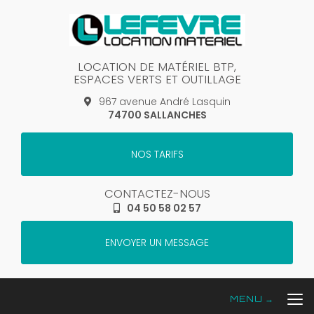
Aller
au
contenu
principal
LOCATION DE MATÉRIEL BTP,
ESPACES VERTS ET OUTILLAGE
967 avenue André Lasquin
74700 SALLANCHES
NOS TARIFS
CONTACTEZ-NOUS
04 50 58 02 57
ENVOYER UN MESSAGE