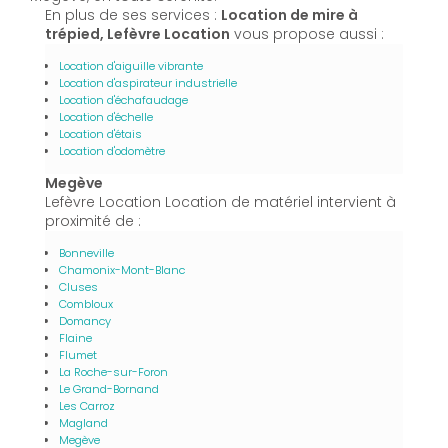
En plus de ses services :
Location de mire à
trépied, Lefèvre Location
vous propose aussi :
Location d'aiguille vibrante
Location d'aspirateur industrielle
Location d'échafaudage
Location d'échelle
Location d'étais
Location d'odomètre
Megève
Lefèvre Location Location de matériel intervient à
proximité de :
Bonneville
Chamonix-Mont-Blanc
Cluses
Combloux
Domancy
Flaine
Flumet
La Roche-sur-Foron
Le Grand-Bornand
Les Carroz
Magland
Megève