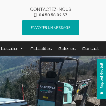
CONTACTEZ-NOUS
04 50 58 02 57
ENVOYER UN MESSAGE
Location
Actualités
Galeries
Contact
Terrassement / compactage
Rappel Gratuit
Transport
Elévation / levage
Espaces verts
Traitement béton
Nettoyage