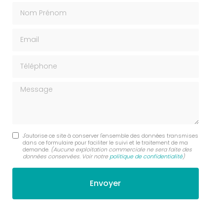
Nom Prénom
Email
Téléphone
Message
J'autorise ce site à conserver l'ensemble des données transmises
dans ce formulaire pour faciliter le suivi et le traitement de ma
demande.
(Aucune exploitation commerciale ne sera faite des
données conservées. Voir notre
politique de confidentialité
)