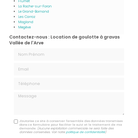
Flumet
La Roche-sur-Foron
Le Grand-Bornand
Les Carroz
Magland
Megève
Contactez-nous : Location de goulotte à gravas
Vallée de l'Arve
Nom Prénom
Email
Téléphone
Message
J'autorise ce site à conserver l'ensemble des données transmises
dans ce formulaire pour faciliter le suivi et le traitement de ma
demande.
(Aucune exploitation commerciale ne sera faite des
données conservées. Voir notre
politique de confidentialité
)