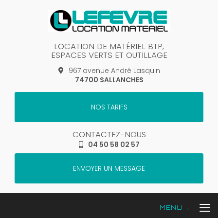
Aller
au
contenu
principal
LOCATION DE MATÉRIEL BTP,
ESPACES VERTS ET OUTILLAGE
967 avenue André Lasquin
74700 SALLANCHES
NOS TARIFS
CONTACTEZ-NOUS
04 50 58 02 57
ENVOYER UN MESSAGE