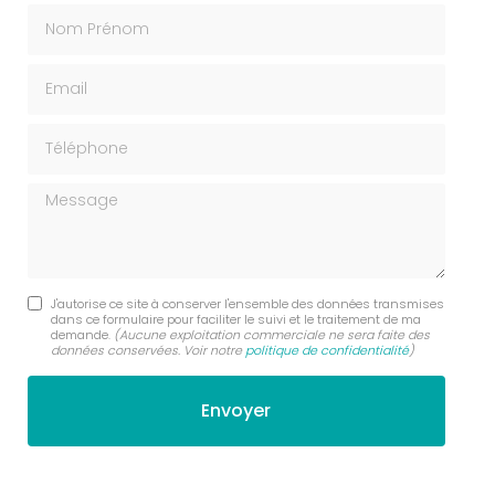
Nom Prénom
Email
Téléphone
Message
J'autorise ce site à conserver l'ensemble des données transmises
dans ce formulaire pour faciliter le suivi et le traitement de ma
demande.
(Aucune exploitation commerciale ne sera faite des
données conservées. Voir notre
politique de confidentialité
)