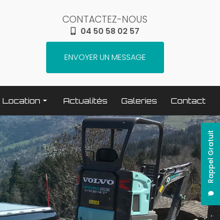
CONTACTEZ-NOUS
04 50 58 02 57
ENVOYER UN MESSAGE
Location
Actualités
Galeries
Contact
Terrassement / compactage
Rappel Gratuit
Transport
Elévation / levage
Espaces verts
Traitement béton
Nettoyage