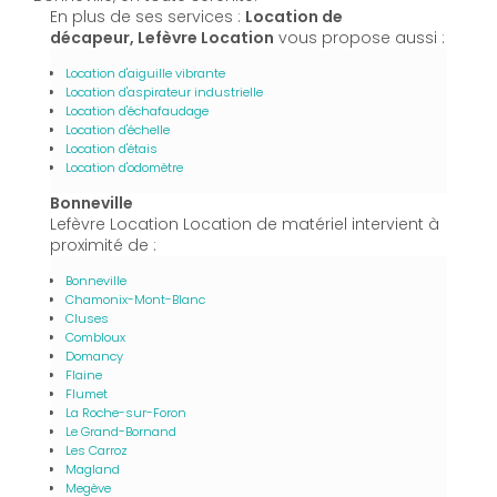
En plus de ses services :
Location de
décapeur, Lefèvre Location
vous propose aussi :
Location d'aiguille vibrante
Location d'aspirateur industrielle
Location d'échafaudage
Location d'échelle
Location d'étais
Location d'odomètre
Bonneville
Lefèvre Location Location de matériel intervient à
proximité de :
Bonneville
Chamonix-Mont-Blanc
Cluses
Combloux
Domancy
Flaine
Flumet
La Roche-sur-Foron
Le Grand-Bornand
Les Carroz
Magland
Megève