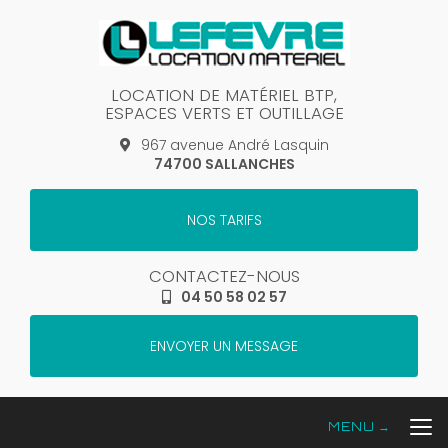
Aller
au
contenu
principal
LOCATION DE MATÉRIEL BTP,
ESPACES VERTS ET OUTILLAGE
967 avenue André Lasquin
74700 SALLANCHES
NOS TARIFS
CONTACTEZ-NOUS
04 50 58 02 57
ENVOYER UN MESSAGE