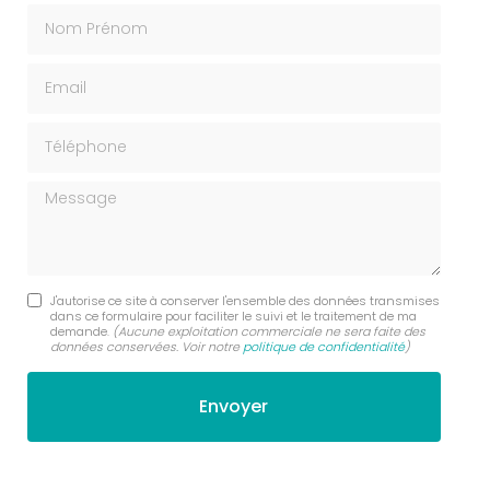
Nom Prénom
Email
Téléphone
Message
J'autorise ce site à conserver l'ensemble des données transmises
dans ce formulaire pour faciliter le suivi et le traitement de ma
demande.
(Aucune exploitation commerciale ne sera faite des
données conservées. Voir notre
politique de confidentialité
)