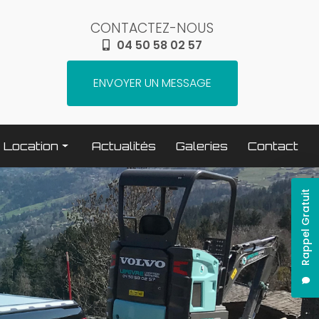
CONTACTEZ-NOUS
04 50 58 02 57
ENVOYER UN MESSAGE
Location
Actualités
Galeries
Contact
Terrassement / compactage
Rappel Gratuit
Transport
Elévation / levage
Espaces verts
Traitement béton
Nettoyage