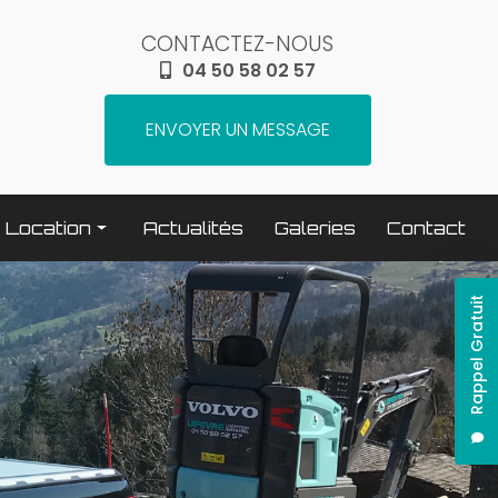
CONTACTEZ-NOUS
04 50 58 02 57
ENVOYER UN MESSAGE
Location
Actualités
Galeries
Contact
Terrassement / compactage
Rappel Gratuit
Transport
Elévation / levage
Espaces verts
Traitement béton
Nettoyage