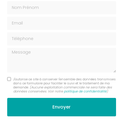
Nom Prénom
Email
Téléphone
Message
J'autorise ce site à conserver l'ensemble des données transmises
dans ce formulaire pour faciliter le suivi et le traitement de ma
demande.
(Aucune exploitation commerciale ne sera faite des
données conservées. Voir notre
politique de confidentialité
)