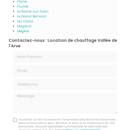
Flaine
Flumet
La Roche-sur-Foron
Le Grand-Bornand
Les Carroz
Magland
Megève
Contactez-nous : Location de chauffage Vallée de
l'Arve
Nom Prénom
Email
Téléphone
Message
J'autorise ce site à conserver l'ensemble des données transmises
dans ce formulaire pour faciliter le suivi et le traitement de ma
demande.
(Aucune exploitation commerciale ne sera faite des
données conservées. Voir notre
politique de confidentialité
)