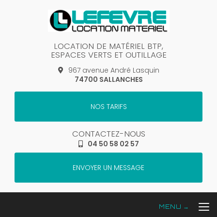
Aller
au
contenu
principal
LOCATION DE MATÉRIEL BTP,
ESPACES VERTS ET OUTILLAGE
967 avenue André Lasquin
74700 SALLANCHES
NOS TARIFS
CONTACTEZ-NOUS
04 50 58 02 57
ENVOYER UN MESSAGE