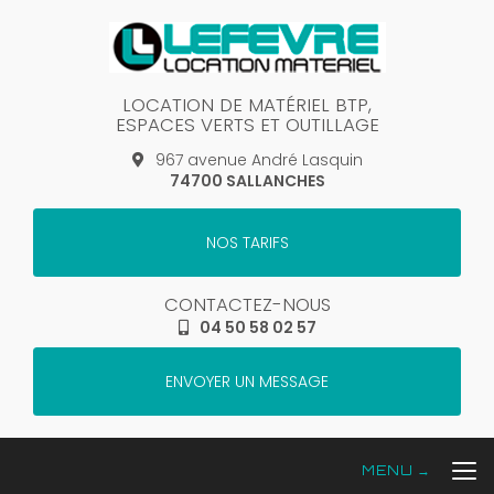
Aller
au
contenu
principal
LOCATION DE MATÉRIEL BTP,
ESPACES VERTS ET OUTILLAGE
967 avenue André Lasquin
74700 SALLANCHES
NOS TARIFS
CONTACTEZ-NOUS
04 50 58 02 57
ENVOYER UN MESSAGE