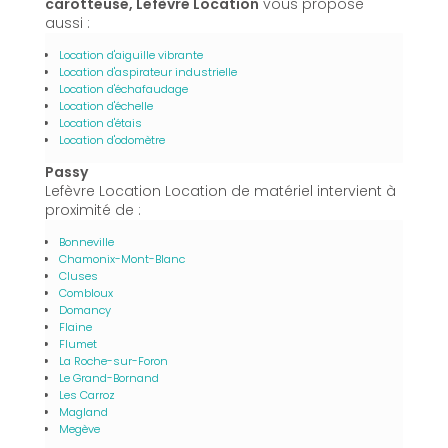
carotteuse, Lefèvre Location
vous propose
aussi :
Location d'aiguille vibrante
Location d'aspirateur industrielle
Location d'échafaudage
Location d'échelle
Location d'étais
Location d'odomètre
Passy
Lefèvre Location Location de matériel intervient à
proximité de :
Bonneville
Chamonix-Mont-Blanc
Cluses
Combloux
Domancy
Flaine
Flumet
La Roche-sur-Foron
Le Grand-Bornand
Les Carroz
Magland
Megève