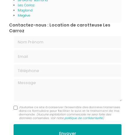
Les Carroz
Magland
Megève
Contactez-nous : Location de carotteuse Les
Carroz
Nom Prénom
Email
Téléphone
Message
J'autorise ce site à conserver l'ensemble des données transmises
dans ce formulaire pour faciliter le suivi et le traitement de ma
demande.
(Aucune exploitation commerciale ne sera faite des
données conservées. Voir notre
politique de confidentialité
)