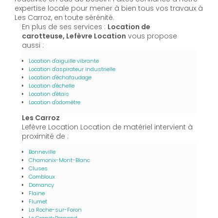
expertise locale pour mener à bien tous vos travaux à
Les Carroz, en toute sérénité.
En plus de ses services :
Location de
carotteuse, Lefèvre Location
vous propose
aussi :
Location d'aiguille vibrante
Location d'aspirateur industrielle
Location d'échafaudage
Location d'échelle
Location d'étais
Location d'odomètre
Les Carroz
Lefèvre Location Location de matériel intervient à
proximité de :
Bonneville
Chamonix-Mont-Blanc
Cluses
Combloux
Domancy
Flaine
Flumet
La Roche-sur-Foron
Le Grand-Bornand