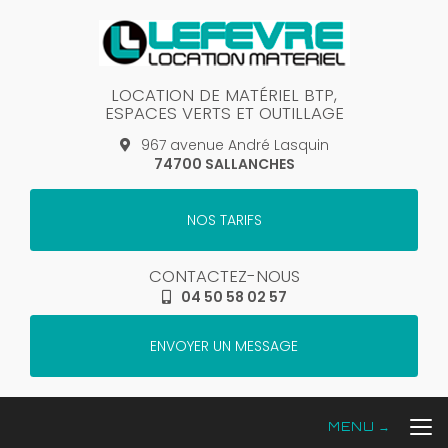
Aller
au
contenu
principal
LOCATION DE MATÉRIEL BTP,
ESPACES VERTS ET OUTILLAGE
967 avenue André Lasquin
74700 SALLANCHES
NOS TARIFS
CONTACTEZ-NOUS
04 50 58 02 57
ENVOYER UN MESSAGE