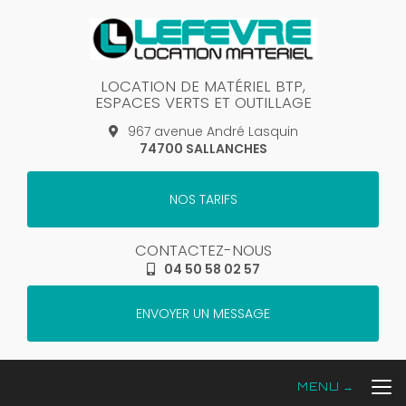
Aller
au
contenu
principal
LOCATION DE MATÉRIEL BTP,
ESPACES VERTS ET OUTILLAGE
967 avenue André Lasquin
74700 SALLANCHES
NOS TARIFS
CONTACTEZ-NOUS
04 50 58 02 57
ENVOYER UN MESSAGE