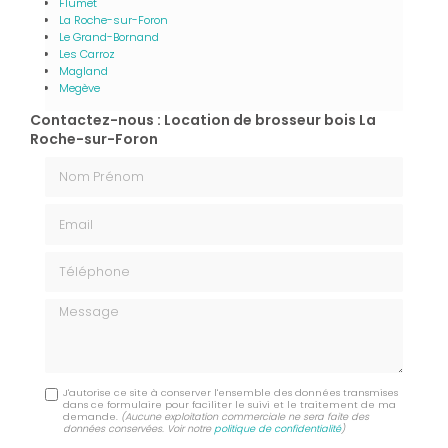
Flumet
La Roche-sur-Foron
Le Grand-Bornand
Les Carroz
Magland
Megève
Contactez-nous : Location de brosseur bois La
Roche-sur-Foron
Nom Prénom
Email
Téléphone
Message
J'autorise ce site à conserver l'ensemble des données transmises
dans ce formulaire pour faciliter le suivi et le traitement de ma
demande.
(Aucune exploitation commerciale ne sera faite des
données conservées. Voir notre
politique de confidentialité
)