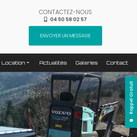
CONTACTEZ-NOUS
04 50 58 02 57
ENVOYER UN MESSAGE
Location
Actualités
Galeries
Contact
Terrassement / compactage
Rappel Gratuit
Transport
Elévation / levage
Espaces verts
Traitement béton
Nettoyage