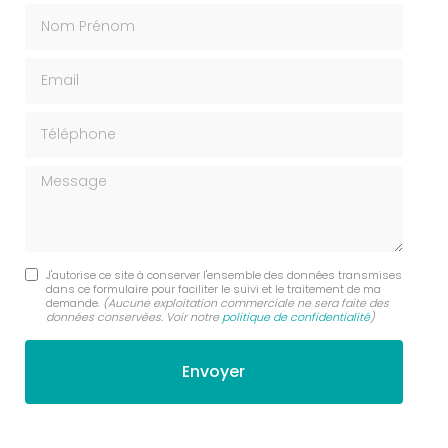
Nom Prénom
Email
Téléphone
Message
J'autorise ce site à conserver l'ensemble des données transmises
dans ce formulaire pour faciliter le suivi et le traitement de ma
demande.
(Aucune exploitation commerciale ne sera faite des
données conservées. Voir notre
politique de confidentialité
)