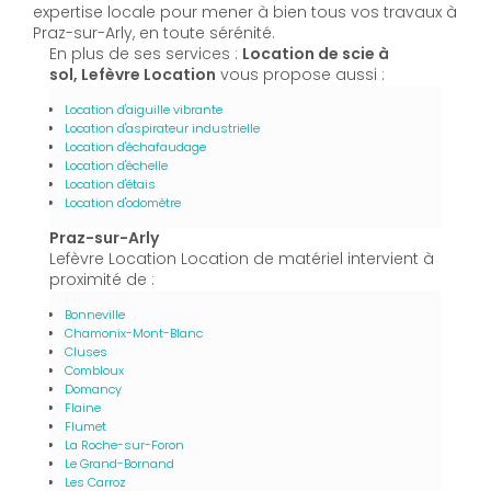
expertise locale pour mener à bien tous vos travaux à
Praz-sur-Arly, en toute sérénité.
En plus de ses services :
Location de scie à
sol, Lefèvre Location
vous propose aussi :
Location d'aiguille vibrante
Location d'aspirateur industrielle
Location d'échafaudage
Location d'échelle
Location d'étais
Location d'odomètre
Praz-sur-Arly
Lefèvre Location Location de matériel intervient à
proximité de :
Bonneville
Chamonix-Mont-Blanc
Cluses
Combloux
Domancy
Flaine
Flumet
La Roche-sur-Foron
Le Grand-Bornand
Les Carroz