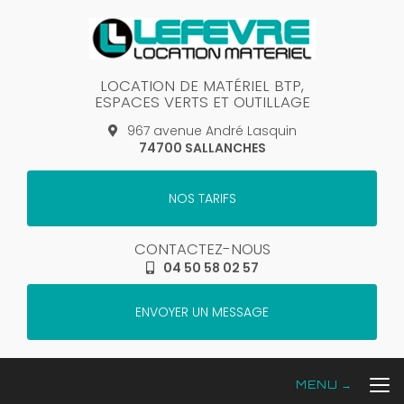
Aller
au
contenu
principal
LOCATION DE MATÉRIEL BTP,
ESPACES VERTS ET OUTILLAGE
967 avenue André Lasquin
74700 SALLANCHES
NOS TARIFS
CONTACTEZ-NOUS
04 50 58 02 57
ENVOYER UN MESSAGE