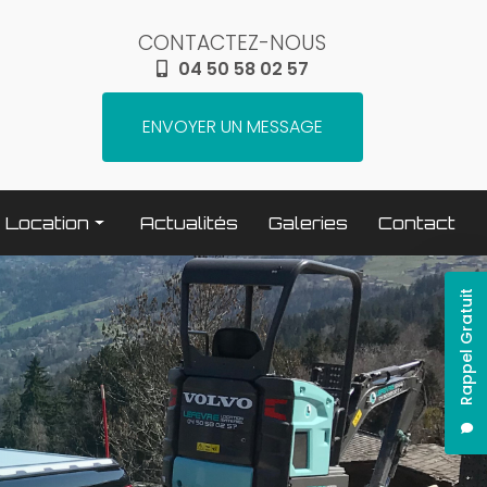
CONTACTEZ-NOUS
04 50 58 02 57
ENVOYER UN MESSAGE
Location
Actualités
Galeries
Contact
Terrassement / compactage
Rappel Gratuit
Transport
Elévation / levage
Espaces verts
Traitement béton
Nettoyage