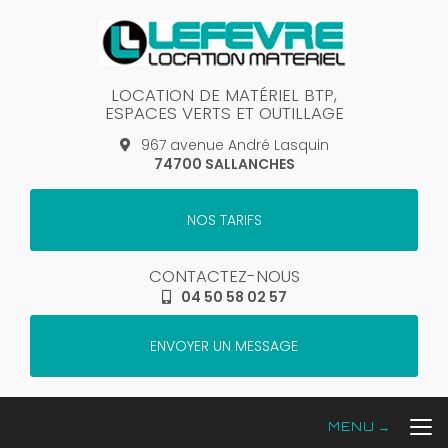
Aller
au
contenu
principal
LOCATION DE MATÉRIEL BTP,
ESPACES VERTS ET OUTILLAGE
967 avenue André Lasquin
74700 SALLANCHES
NOS TARIFS
CONTACTEZ-NOUS
04 50 58 02 57
ENVOYER UN MESSAGE