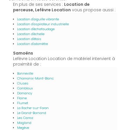
En plus de ses services :
Location de
perceuse, Lefèvre Location
vous propose aussi :
Location d'aiguille vibrante
Location d'aspirateur industrielle
Location d'échafaudage
Location d'échelle
Location d'étais
Location d'odomètre
Samoëns
Lefèvre Location Location de matériel intervient à
proximité de :
Bonneville
Chamonix-Mont-Blanc
Cluses
Combloux
Domancy
Flaine
Flumet
La Roche-sur-Foron
Le Grand-Bornand
Les Carroz
Magland
Megève