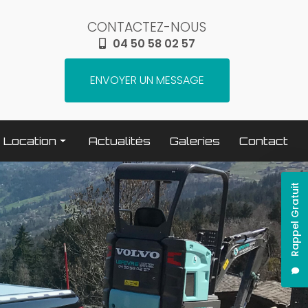
CONTACTEZ-NOUS
04 50 58 02 57
ENVOYER UN MESSAGE
Location
Actualités
Galeries
Contact
Terrassement / compactage
Rappel Gratuit
Transport
Elévation / levage
Espaces verts
Traitement béton
Nettoyage