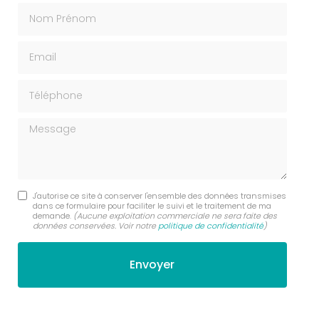
Nom Prénom
Email
Téléphone
Message
J'autorise ce site à conserver l'ensemble des données transmises
dans ce formulaire pour faciliter le suivi et le traitement de ma
demande.
(Aucune exploitation commerciale ne sera faite des
données conservées. Voir notre
politique de confidentialité
)