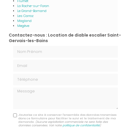
Flumet
La Roche-sur-Foron
Le Grand-Bornand
Les Carroz
Magland
Megève
Contactez-nous : Location de diable escalier Saint-
Gervais-les-Bains
Nom Prénom
Email
Téléphone
Message
J'autorise ce site à conserver l'ensemble des données transmises
dans ce formulaire pour faciliter le suivi et le traitement de ma
demande.
(Aucune exploitation commerciale ne sera faite des
données conservées. Voir notre
politique de confidentialité
)