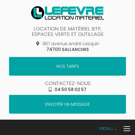
Aller
au
contenu
principal
LOCATION DE MATÉRIEL BTP,
ESPACES VERTS ET OUTILLAGE
967 avenue André Lasquin
74700 SALLANCHES
NOS TARIFS
CONTACTEZ-NOUS
04 50 58 02 57
ENVOYER UN MESSAGE