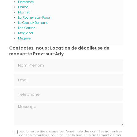
Domancy
Flaine
Flumet
La Roche-sur-Foron
Le Grand-Bornand
Les Carroz
Magland
Megève
Contactez-nous : Location de décolleuse de
moquette Praz-sur-Arly
Nom Prénom
Email
Téléphone
Message
J'autorise ce site à conserver l'ensemble des données transmises
dans ce formulaire pour faciliter le suivi et le traitement de ma