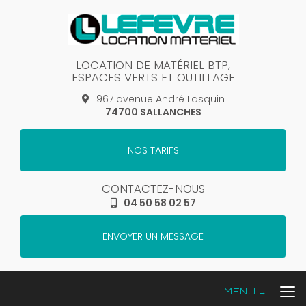
Aller
au
contenu
principal
LOCATION DE MATÉRIEL BTP,
ESPACES VERTS ET OUTILLAGE
967 avenue André Lasquin
74700 SALLANCHES
NOS TARIFS
CONTACTEZ-NOUS
04 50 58 02 57
ENVOYER UN MESSAGE