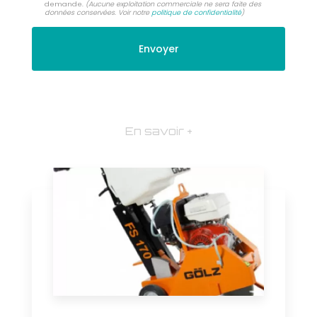
demande.
(Aucune exploitation commerciale ne sera faite des
données conservées. Voir notre
politique de confidentialité
)
En savoir +