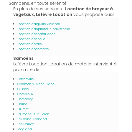
Samoëns, en toute sérénité.
En plus de ses services :
Location de broyeur à
végétaux, Lefèvre Location
vous propose aussi :
Location d'aiguille vibrante
Location d'aspirateur industrielle
Location d'échafaudage
Location d'échelle
Location d'étais
Location d'odomètre
Samoëns
Lefèvre Location Location de matériel intervient à
proximité de :
Bonneville
Chamonix-Mont-Blanc
Cluses
Combloux
Domancy
Flaine
Flumet
La Roche-sur-Foron
Le Grand-Bornand
Les Carroz
Magland