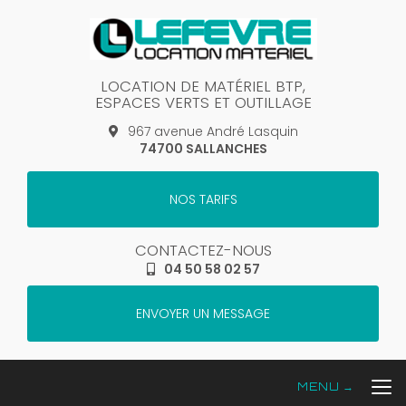
Aller
au
contenu
principal
LOCATION DE MATÉRIEL BTP,
ESPACES VERTS ET OUTILLAGE
967 avenue André Lasquin
74700 SALLANCHES
NOS TARIFS
CONTACTEZ-NOUS
04 50 58 02 57
ENVOYER UN MESSAGE