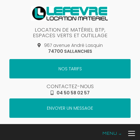
Aller
au
contenu
principal
LOCATION DE MATÉRIEL BTP,
ESPACES VERTS ET OUTILLAGE
967 avenue André Lasquin
74700 SALLANCHES
NOS TARIFS
CONTACTEZ-NOUS
04 50 58 02 57
ENVOYER UN MESSAGE