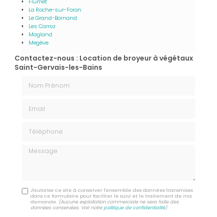
Flumet
La Roche-sur-Foron
Le Grand-Bornand
Les Carroz
Magland
Megève
Contactez-nous : Location de broyeur à végétaux
Saint-Gervais-les-Bains
Nom Prénom
Email
Téléphone
Message
J'autorise ce site à conserver l'ensemble des données transmises
dans ce formulaire pour faciliter le suivi et le traitement de ma
demande.
(Aucune exploitation commerciale ne sera faite des
données conservées. Voir notre
politique de confidentialité
)