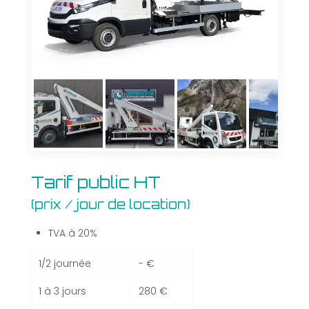
Tarif
Tarif public HT
public
(prix / jour de location)
HT
(prix
/
TVA à 20%
jour
de
1/2 journée
- €
location)
1 à 3 jours
280 €