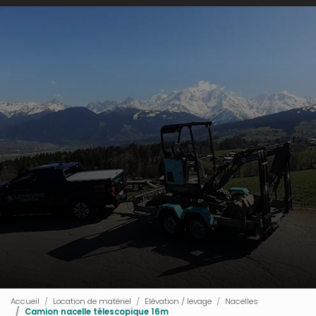
Accueil
Location de matériel
Elévation / levage
Nacelles
Camion nacelle télescopique 16m