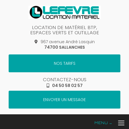
Aller
au
contenu
principal
LOCATION DE MATÉRIEL BTP,
ESPACES VERTS ET OUTILLAGE
967 avenue André Lasquin
74700 SALLANCHES
NOS TARIFS
CONTACTEZ-NOUS
04 50 58 02 57
ENVOYER UN MESSAGE