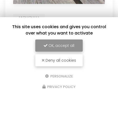
30/07/2026
le
Nettoyage
This site uses cookies and gives you control
over what you want to activate
15 AU 22 AOUT 2026.
Nous proposons une ga
t à partir de 7h30. A
nettoyeurs haute-pressi
électrique 150 bars pour
OK, accept all
terrasses, murs, stores..
270 bars : pour…
Toute l'actualité
Deny all cookies
PERSONALIZE
PRIVACY POLICY