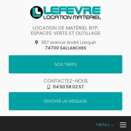
Aller
au
contenu
principal
LOCATION DE MATÉRIEL BTP,
ESPACES VERTS ET OUTILLAGE
967 avenue André Lasquin
74700 SALLANCHES
NOS TARIFS
CONTACTEZ-NOUS
04 50 58 02 57
ENVOYER UN MESSAGE