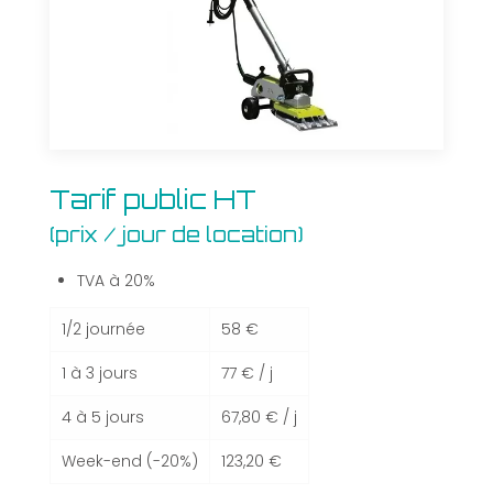
Tarif
Tarif public HT
public
(prix / jour de location)
HT
(prix
/
TVA à 20%
jour
de
1/2 journée
58 €
location)
1 à 3 jours
77 € / j
4 à 5 jours
67,80 € / j
Week-end (-20%)
123,20 €