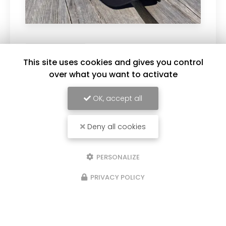
30/07/2026
This site uses cookies and gives you control
le
Nettoyage
over what you want to activate
15 AU 22 AOUT 2026.
Nous proposons une ga
t à partir de 7h30. A
nettoyeurs haute-pressi
OK, accept all
électrique 150 bars pour
terrasses, murs, stores..
270 bars : pour…
Deny all cookies
Toute l'actualité
PERSONALIZE
PRIVACY POLICY