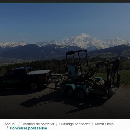
Accueil
Location de matériel
Outillage bâtiment
Métal / bois
Ponceuse polisseuse