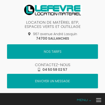
Aller
au
contenu
principal
LOCATION DE MATÉRIEL BTP,
ESPACES VERTS ET OUTILLAGE
967 avenue André Lasquin
74700 SALLANCHES
NOS TARIFS
CONTACTEZ-NOUS
04 50 58 02 57
ENVOYER UN MESSAGE