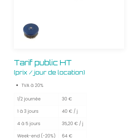
Tarif
Tarif public HT
public
(prix / jour de location)
HT
(prix
/
TVA à 20%
jour
de
1/2 journée
30 €
location)
1 à 3 jours
40 € / j
4 à 5 jours
35,20 € / j
Week-end (-20%)
64 €