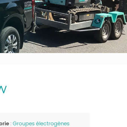
Outillage bâtiment
Energie
kW
orie
:
Groupes électrogènes