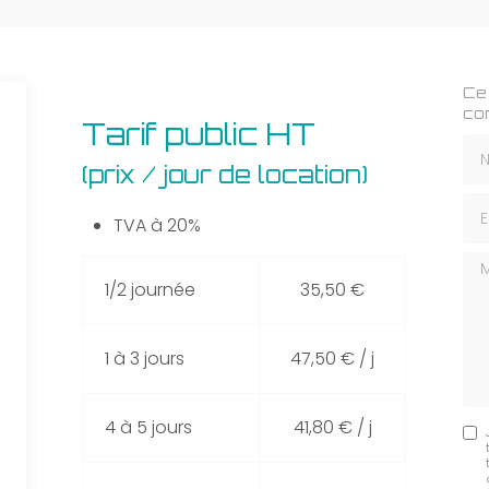
Ce 
co
Tarif
Tarif public HT
No
public
(prix / jour de location)
HT
(prix
Ema
/
TVA à 20%
jour
Me
de
1/2 journée
35,50 €
location)
1 à 3 jours
47,50 € / j
4 à 5 jours
41,80 € / j