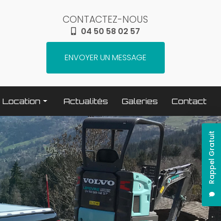
CONTACTEZ-NOUS
04 50 58 02 57
ENVOYER UN MESSAGE
Location
Actualités
Galeries
Contact
Terrassement / compactage
Rappel Gratuit
Transport
Elévation / levage
Espaces verts
Traitement béton
Nettoyage