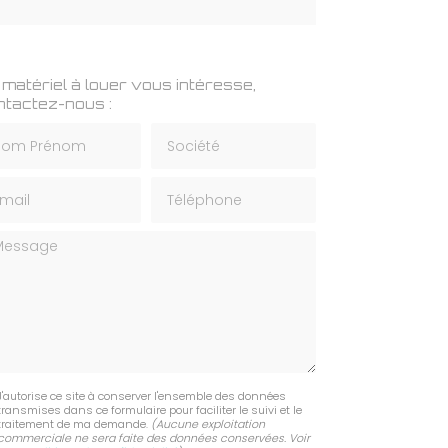
matériel à louer vous intéresse,
ntactez-nous :
m Prénom
Société
il
Téléphone
ssage
J'autorise ce site à conserver l'ensemble des données
transmises dans ce formulaire pour faciliter le suivi et le
traitement de ma demande.
(Aucune exploitation
commerciale ne sera faite des données conservées. Voir