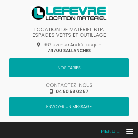
Aller
au
contenu
principal
LOCATION DE MATÉRIEL BTP,
ESPACES VERTS ET OUTILLAGE
967 avenue André Lasquin
74700 SALLANCHES
NOS TARIFS
CONTACTEZ-NOUS
04 50 58 02 57
ENVOYER UN MESSAGE