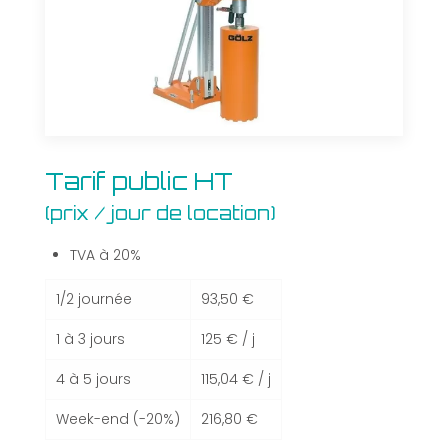
Tarif
Tarif public HT
public
(prix / jour de location)
HT
(prix
/
TVA à 20%
jour
de
1/2 journée
93,50 €
location)
1 à 3 jours
125 € / j
4 à 5 jours
115,04 € / j
Week-end (-20%)
216,80 €