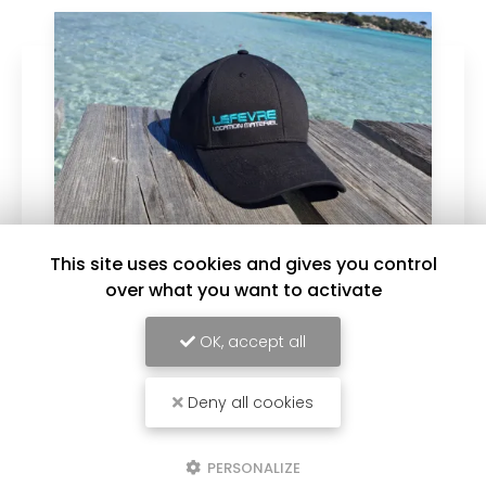
This site uses cookies and gives you control
over what you want to activate
30/07/2026
Nettoyage
OK, accept all
Nous proposons une gamme diversifiée de
nettoyeurs haute-pression : - nettoyeur
Deny all cookies
électrique 150 bars pour nettoyage extérieurs :
terrasses, murs, stores... - nettoyeur thermique
270 bars : pour…
PERSONALIZE