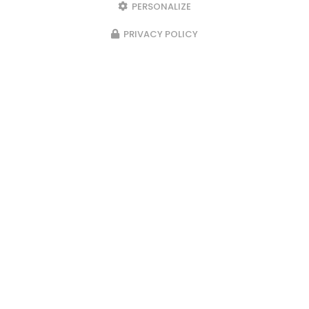
270 bars : pour…
PERSONALIZE
PRIVACY POLICY
Toute l'actualité
Location de matériel à Sallanches
967 avenue André Lasquin
74700 SALLANCHES
04 50 58 02 57
De Avril à Décembre :
Lundi au vendredi
7h30 - 12h / 13h30 - 18h
Le samedi à 18h sur RDV