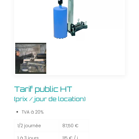
Tarif
Tarif public HT
public
(prix / jour de location)
HT
(prix
/
TVA à 20%
jour
de
1/2 journée
87,50 €
location)
1 à 3 jours
115 € / j