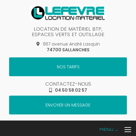
Aller
au
contenu
principal
LOCATION DE MATÉRIEL BTP,
ESPACES VERTS ET OUTILLAGE
967 avenue André Lasquin
74700 SALLANCHES
NOS TARIFS
CONTACTEZ-NOUS
04 50 58 02 57
ENVOYER UN MESSAGE