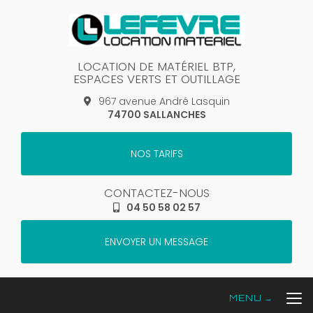
Aller
au
contenu
principal
LOCATION DE MATÉRIEL BTP,
ESPACES VERTS ET OUTILLAGE
967 avenue André Lasquin
74700 SALLANCHES
NOS TARIFS
CONTACTEZ-NOUS
04 50 58 02 57
ENVOYER UN MESSAGE