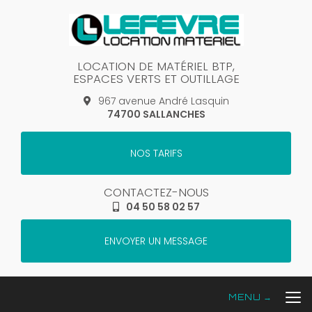
Aller
au
contenu
principal
LOCATION DE MATÉRIEL BTP,
ESPACES VERTS ET OUTILLAGE
967 avenue André Lasquin
74700 SALLANCHES
NOS TARIFS
CONTACTEZ-NOUS
04 50 58 02 57
ENVOYER UN MESSAGE