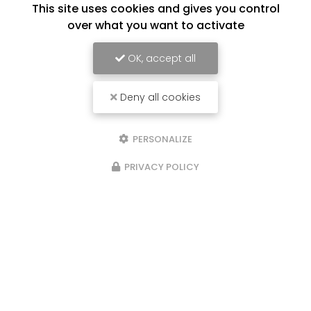
Société
This site uses cookies and gives you control
over what you want to activate
Email
OK, accept all
Téléphone
Deny all cookies
Message
PERSONALIZE
PRIVACY POLICY
J'autorise ce site à conserver l'ensemble des données transmises dans
ce formulaire pour faciliter le suivi et le traitement de ma demande.
(Aucune exploitation commerciale ne sera faite des données conservées.
Voir notre
politique de confidentialité
)