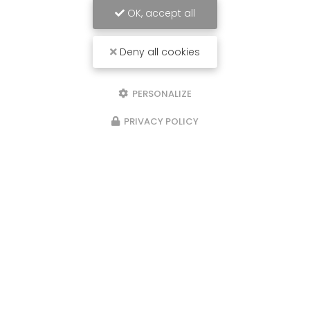
Lundi au vendredi
8h - 12h / 13h30 - 17h30
OK, accept all
Suivez-nous sur les réseaux sociaux :
Deny all cookies
Voir
+
d'infos sur
facebook
PERSONALIZE
PRIVACY POLICY
Envoyez un message
Nom Prénom
Société
Email
Téléphone