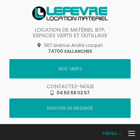
Aller
au
contenu
principal
LOCATION DE MATÉRIEL BTP,
ESPACES VERTS ET OUTILLAGE
967 avenue André Lasquin
74700 SALLANCHES
NOS TARIFS
CONTACTEZ-NOUS
04 50 58 02 57
ENVOYER UN MESSAGE