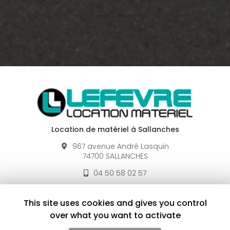
Location de matériel à Sallanches
967 avenue André Lasquin
74700 SALLANCHES
04 50 58 02 57
De Avril à Décembre :
Lundi au vendredi
7h30 - 12h / 13h30 - 18h
This site uses cookies and gives you control
Le samedi à 18h sur RDV
over what you want to activate
De Janvier à Avril :